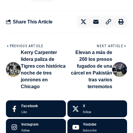
Share This Article
PREVIOUS ARTICLE
NEXT ARTICLE
Kerry Carpenter
Elevan a más de
lidera paliza de
200 los presos
Tigres con histórica
fugados de una
noche de tres
cárcel en Pakistán
jonrones en
tras varios
Chicago
terremotos
Facebook
X
Like
Follow
Instagram
Youtube
Follow
Subscribe