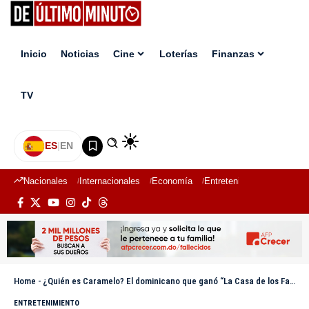
Inicio
Noticias
Cine
Loterías
Finanzas
TV
ES
|
EN
Nacionales
Internacionales
Economía
Entretenimiento
Deport
Home
-
¿Quién es Caramelo? El dominicano que ganó “La Casa de los Famosos”
ENTRETENIMIENTO