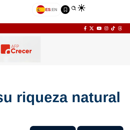
ES
|
EN
u riqueza natural