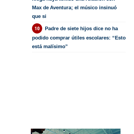
Max de Aventura; el músico insinuó
que si
Padre de siete hijos dice no ha
podido comprar útiles escolares: “Esto
está malísimo”