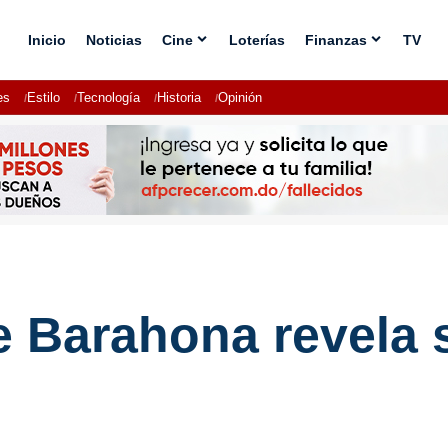
Inicio
Noticias
Cine
Loterías
Finanzas
TV
es
Estilo
Tecnología
Historia
Opinión
 Barahona revela s