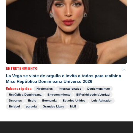
ENTRETENIMIENTO
La Vega se viste de orgullo e invita a todos para recibir a
Miss República Dominicana Universo 2026
Enlaces rápidos:
Nacionales
Internacionales
Deultimominuto
República Dominicana
Entretenimiento
ElPeriódicodelaVerdad
Deportes
Estilo
Economía
Estados Unidos
Luis Abinader
Béisbol
portada
Grandes Ligas
MLB