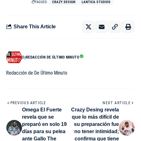
TAGGED:
CRAZY DESIGN
LANTICA STUDIOS
Share This Article
By
REDACCIÓN DE ÚLTIMO MINUTO
Redacción de De Último Minuto
PREVIOUS ARTICLE
NEXT ARTICLE
Omega El Fuerte
Crazy Desing revela
revela que se
que lo más difícil de
preparó en solo 19
su preparación fue
días para su pelea
no tener intimidad;
ante Gallo The
confirma que tiene