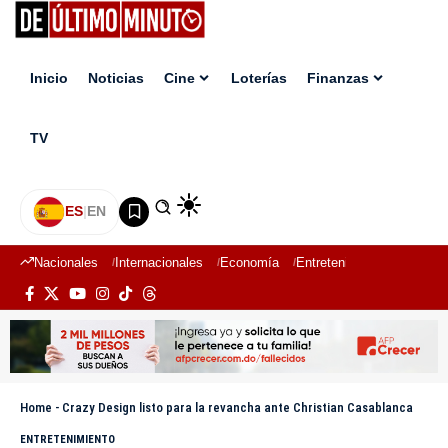
Inicio
Noticias
Cine
Loterías
Finanzas
TV
ES
|
EN
Nacionales
Internacionales
Economía
Entretenimiento
Deport
Home
-
Crazy Design listo para la revancha ante Christian Casablanca
ENTRETENIMIENTO