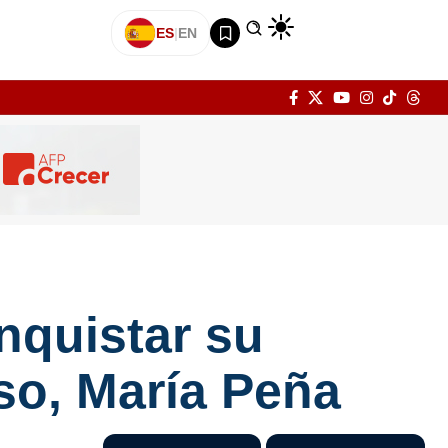
ES
|
EN
nquistar su
so, María Peña