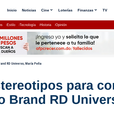
Inicio
Noticias
Cine
Loterías
Finanzas
TV
es
Estilo
Tecnología
Historia
Opinión
Brand RD Universo, María Peña
tereotipos para co
o Brand RD Univer