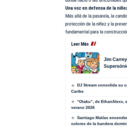
donde nació o las dificultades q
Una voz en defensa de la niñe
Más allá de la pasarela, la candi
protección de la niñez y la preve
fundamental para la construcci
Leer Más
Jim Carrey
Supersóni
DJ Stream consolida su ca
Caribe
“Otaku”, de EthanAlexx, 
verano 2026
Santiago Matías encenderá
colores de la bandera domin