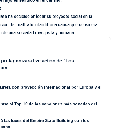
ue haya enfrentado en el camino.
z
data ha decidido enfocar su proyecto social en la
nción del maltrato infantil, una causa que considera
ón de una sociedad más justa y humana.
 protagonizará live action de “Los
cos”
rrera con proyección internacional por Europa y el
entra al Top 10 de las canciones más sonadas del
 las luces del Empire State Building con los
icana