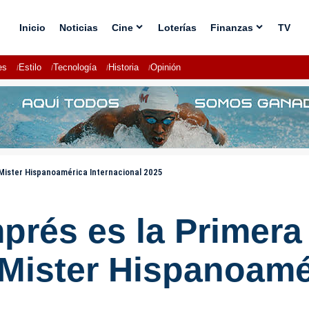
Inicio
Noticias
Cine
Loterías
Finanzas
TV
es
Estilo
Tecnología
Historia
Opinión
 Mister Hispanoamérica Internacional 2025
rés es la Primera F
Mister Hispanoamér