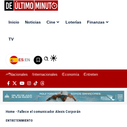
Inicio
Noticias
Cine
Loterías
Finanzas
TV
ES
|
EN
Nacionales
Internacionales
Economía
Entretenimiento
Deport
Home
-
Fallece el comunicador Alexis Corporán
ENTRETENIMIENTO