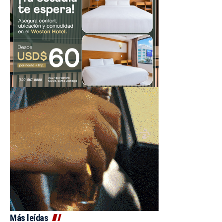
Más leídas