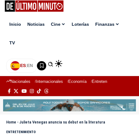
Inicio
Noticias
Cine
Loterías
Finanzas
TV
ES
|
EN
Nacionales
Internacionales
Economía
Entretenimiento
Deport
Home
-
Julieta Venegas anuncia su debut en la literatura
ENTRETENIMIENTO