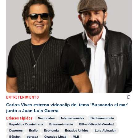
ENTRETENIMIENTO
Carlos Vives estrena videoclip del tema ‘Buscando el mar’
junto a Juan Luis Guerra
Enlaces rápidos:
Nacionales
Internacionales
Deultimominuto
República Dominicana
Entretenimiento
ElPeriódicodelaVerdad
Deportes
Estilo
Economía
Estados Unidos
Luis Abinader
Béisbol
portada
Grandes Ligas
MLB