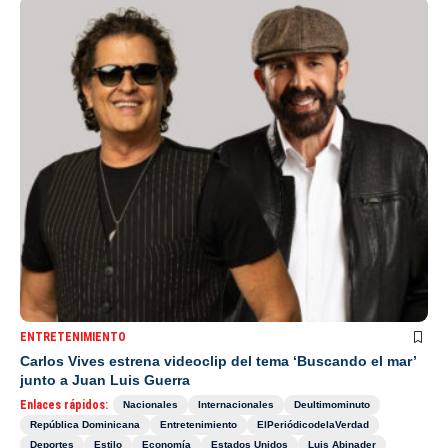
ENTRETENIMIENTO
Carlos Vives estrena videoclip del tema ‘Buscando el mar’
junto a Juan Luis Guerra
Enlaces rápidos:
Nacionales
Internacionales
Deultimominuto
República Dominicana
Entretenimiento
ElPeriódicodelaVerdad
Deportes
Estilo
Economía
Estados Unidos
Luis Abinader