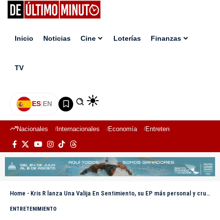
Inicio
Noticias
Cine
Loterías
Finanzas
TV
ES
|
EN
Nacionales
Internacionales
Economía
Entretenimiento
Deport
Home
-
Kris R lanza Una Valija En Sentimiento, su EP más personal y crudo
ENTRETENIMIENTO