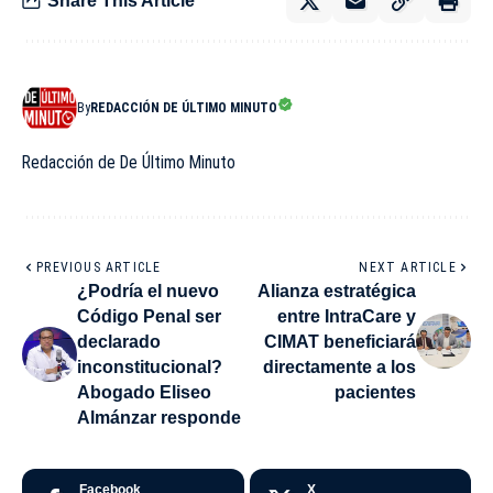
Share This Article
By
REDACCIÓN DE ÚLTIMO MINUTO
Redacción de De Último Minuto
PREVIOUS ARTICLE
NEXT ARTICLE
¿Podría el nuevo
Alianza estratégica
Código Penal ser
entre IntraCare y
declarado
CIMAT beneficiará
inconstitucional?
directamente a los
Abogado Eliseo
pacientes
Almánzar responde
Facebook
X