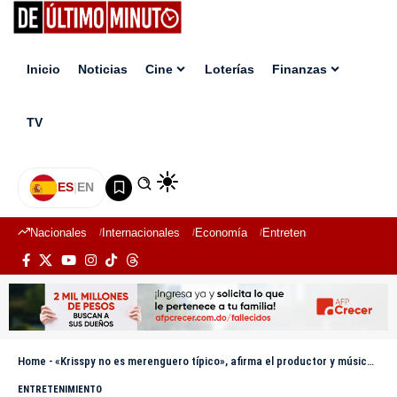
Inicio
Noticias
Cine
Loterías
Finanzas
TV
ES
|
EN
Nacionales
Internacionales
Economía
Entretenimiento
Deport
Home
-
«Krisspy no es merenguero típico», afirma el productor y músico Jochy Sánchez
ENTRETENIMIENTO