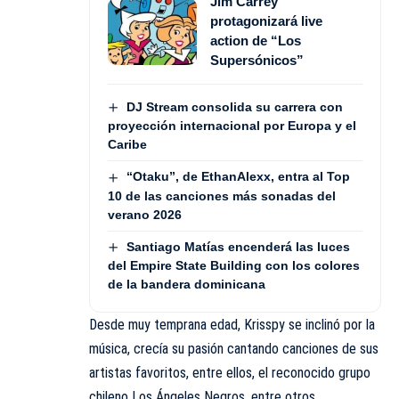
Jim Carrey
protagonizará live
action de “Los
Supersónicos”
DJ Stream consolida su carrera con
proyección internacional por Europa y el
Caribe
“Otaku”, de EthanAlexx, entra al Top
10 de las canciones más sonadas del
verano 2026
Santiago Matías encenderá las luces
del Empire State Building con los colores
de la bandera dominicana
Desde muy temprana edad, Krisspy se inclinó por la
música, crecía su pasión cantando canciones de sus
artistas favoritos, entre ellos, el reconocido grupo
chileno
Los Ángeles Negros
, entre otros.