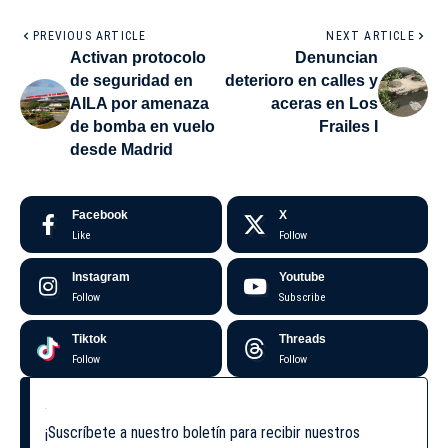
PREVIOUS ARTICLE
NEXT ARTICLE
Activan protocolo
Denuncian
de seguridad en
deterioro en calles y
AILA por amenaza
aceras en Los
de bomba en vuelo
Frailes I
desde Madrid
Facebook
X
Like
Follow
Instagram
Youtube
Follow
Subscribe
Tiktok
Threads
Follow
Follow
¡Suscríbete a nuestro boletín para recibir nuestros