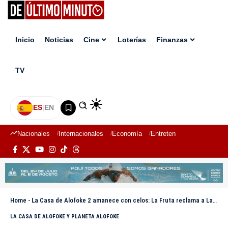
Inicio
Noticias
Cine
Loterías
Finanzas
TV
ES
|
EN
Nacionales
Internacionales
Economía
Entretenimiento
Deport
Home
-
La Casa de Alofoke 2 amanece con celos: La Fruta reclama a La Insuperable por cuidar a su ex, El Sr. Jiménez
LA CASA DE ALOFOKE Y PLANETA ALOFOKE