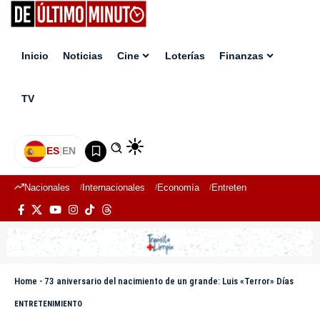
Inicio
Noticias
Cine
Loterías
Finanzas
TV
ES
|
EN
Nacionales
Internacionales
Economía
Entretenimiento
Deport
Home
-
73 aniversario del nacimiento de un grande: Luis «Terror» Días
ENTRETENIMIENTO