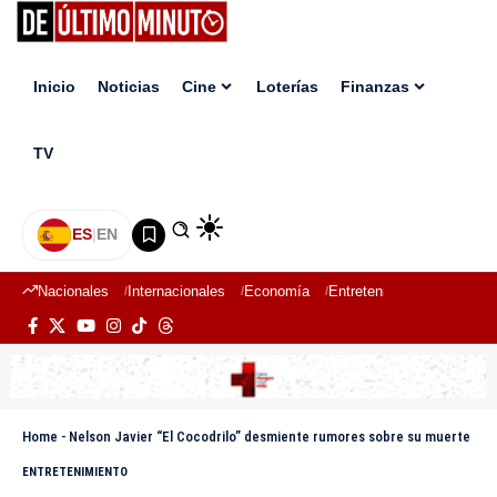
Inicio
Noticias
Cine
Loterías
Finanzas
TV
ES
|
EN
Nacionales
Internacionales
Economía
Entretenimiento
Deport
Home
-
Nelson Javier “El Cocodrilo” desmiente rumores sobre su muerte
ENTRETENIMIENTO