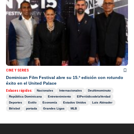
CINE Y SERIES
Dominican Film Festival abre su 15.ª edición con rotundo
éxito en el United Palace
Enlaces rápidos:
Nacionales
Internacionales
Deultimominuto
República Dominicana
Entretenimiento
ElPeriódicodelaVerdad
Deportes
Estilo
Economía
Estados Unidos
Luis Abinader
Béisbol
portada
Grandes Ligas
MLB