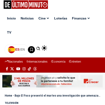
Inicio
Noticias
Cine
Loterías
Finanzas
TV
ES
|
EN
Nacionales
Internacionales
Economía
Entretenimiento
Deport
Home
-
Bajo El Foco presentó el martes una investigación que amenaza patrimonio, lucha contra el cáncer y crisis de infraestructura
TELEVISIÓN