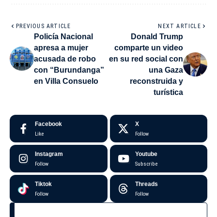
PREVIOUS ARTICLE
NEXT ARTICLE
Policía Nacional
Donald Trump
apresa a mujer
comparte un video
acusada de robo
en su red social con
con “Burundanga”
una Gaza
en Villa Consuelo
reconstruida y
turística
Facebook
X
Like
Follow
Instagram
Youtube
Follow
Subscribe
Tiktok
Threads
Follow
Follow