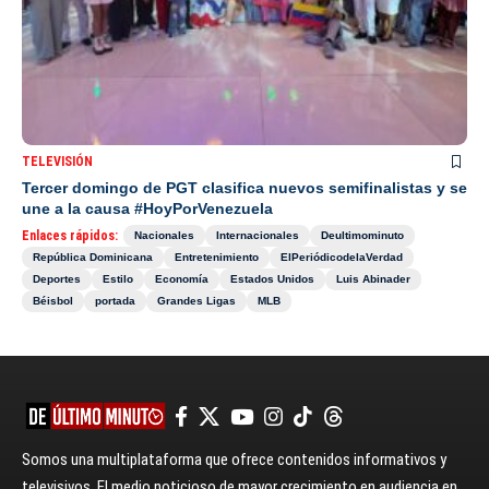
TELEVISIÓN
Tercer domingo de PGT clasifica nuevos semifinalistas y se
une a la causa #HoyPorVenezuela
Enlaces rápidos:
Nacionales
Internacionales
Deultimominuto
República Dominicana
Entretenimiento
ElPeriódicodelaVerdad
Deportes
Estilo
Economía
Estados Unidos
Luis Abinader
Béisbol
portada
Grandes Ligas
MLB
Somos una multiplataforma que ofrece contenidos informativos y
televisivos. El medio noticioso de mayor crecimiento en audiencia en