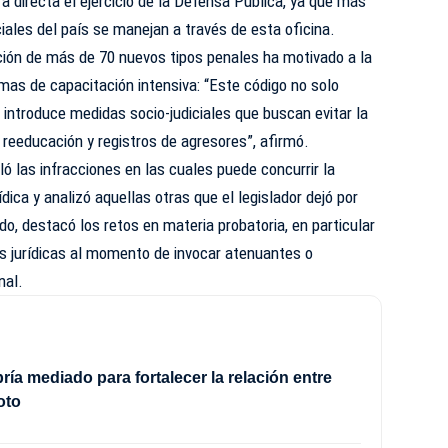
a directa el ejercicio de la Defensa Pública, ya que más
iales del país se manejan a través de esta oficina.
ción de más de 70 nuevos tipos penales ha motivado a la
mas de capacitación intensiva: “Este código no solo
 introduce medidas socio-judiciales que buscan evitar la
reeducación y registros de agresores”, afirmó.
lló las infracciones en las cuales puede concurrir la
ídica y analizó aquellas otras que el legislador dejó por
o, destacó los retos en materia probatoria, en particular
as jurídicas al momento de invocar atenuantes o
nal.
ría mediado para fortalecer la relación entre
oto