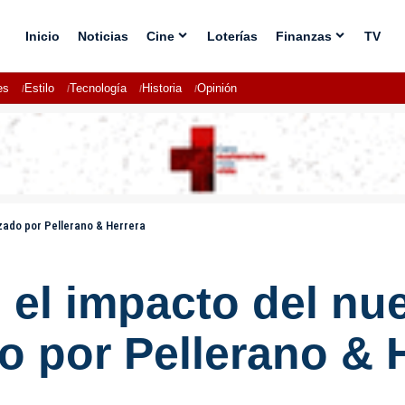
Inicio
Noticias
Cine
Loterías
Finanzas
TV
es
Estilo
Tecnología
Historia
Opinión
zado por Pellerano & Herrera
 el impacto del n
o por Pellerano & 