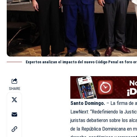
Expertos analizan el impacto del nuevo Código Penal en foro o
SHARE
Santo Domingo.
– La firma de
LawNext: “Redefiniendo la Justic
juristas debatieron sobre los al
de la República Dominicana en má