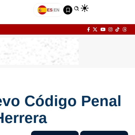
ES
|
EN
uevo Código Penal
Herrera