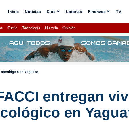
Inicio
Noticias
Cine
Loterías
Finanzas
TV
es
Estilo
Tecnología
Historia
Opinión
e oncológico en Yaguate
ACCI entregan vivi
ncológico en Yagua