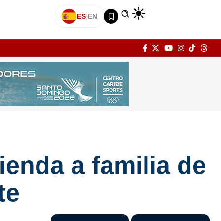
ES
|
EN
enda a familia de
te