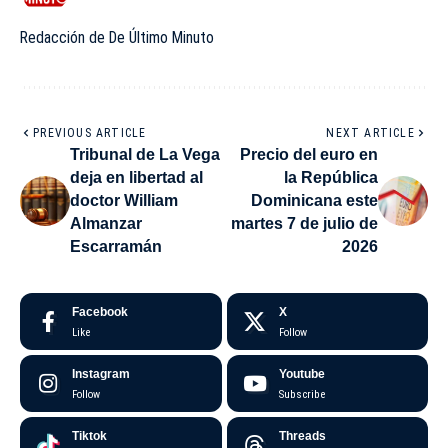
Redacción de De Último Minuto
PREVIOUS ARTICLE
NEXT ARTICLE
Tribunal de La Vega
Precio del euro en
deja en libertad al
la República
doctor William
Dominicana este
Almanzar
martes 7 de julio de
Escarramán
2026
Facebook
X
Like
Follow
Instagram
Youtube
Follow
Subscribe
Tiktok
Threads