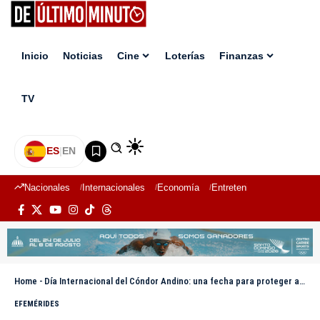
Inicio
Noticias
Cine
Loterías
Finanzas
TV
ES
|
EN
Nacionales
Internacionales
Economía
Entretenimiento
Deport
Home
-
Día Internacional del Cóndor Andino: una fecha para proteger a una de las aves más emblemáticas de Sudamérica
EFEMÉRIDES