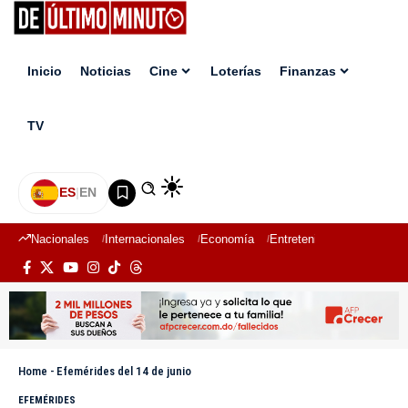
Inicio
Noticias
Cine
Loterías
Finanzas
TV
ES
|
EN
Nacionales
Internacionales
Economía
Entretenimiento
Deport
Home
-
Efemérides del 14 de junio
EFEMÉRIDES