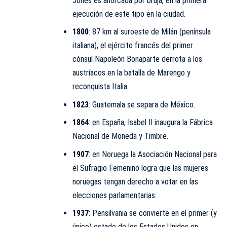
Jones es ahorcada por bruja, en la primera
ejecución de este tipo en la ciudad.
1800
: 87 km al suroeste de Milán (península
italiana), el ejército francés del primer
cónsul
Napoleón Bonaparte
derrota a los
austríacos en la batalla de Marengo y
reconquista Italia.
1823
: Guatemala se separa de México.
1864
: en España, Isabel II inaugura la
Fábrica
Nacional de Moneda y Timbre
.
1907
: en Noruega la Asociación Nacional para
el Sufragio Femenino logra que las mujeres
noruegas tengan derecho a votar en las
elecciones parlamentarias.
1937
: Pensilvania se convierte en el primer (y
único) estado de los Estados Unidos en