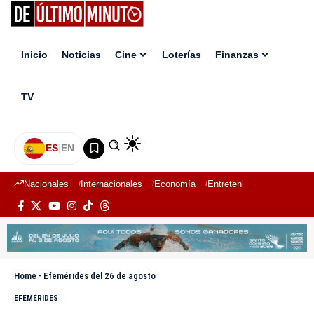
Inicio
Noticias
Cine
Loterías
Finanzas
TV
ES
|
EN
Nacionales
Internacionales
Economía
Entretenimiento
Deport
Home
-
Efemérides del 26 de agosto
EFEMÉRIDES