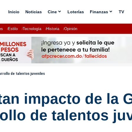
Inicio
Noticias
Cine
Loterías
Finanzas
TV
es
Estilo
Tecnología
Historia
Opinión
rrollo de talentos juveniles
tan impacto de la 
ollo de talentos ju