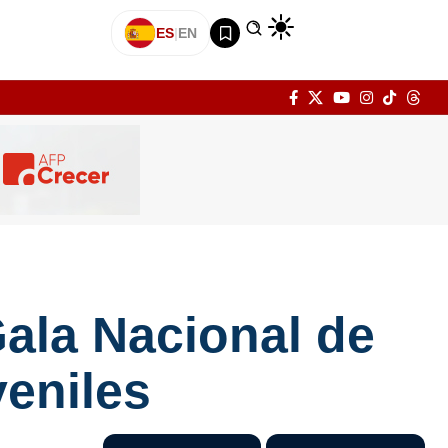
ES
|
EN
Gala Nacional de
veniles