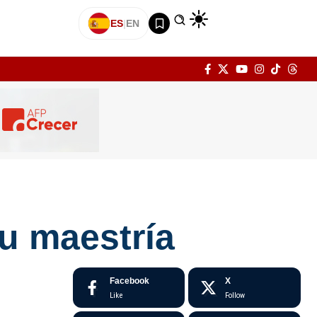
ES
|
EN
su maestría
Facebook
X
Like
Follow