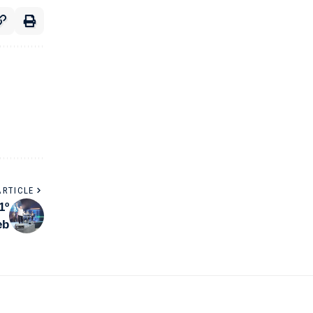
ARTICLE
1º
eb