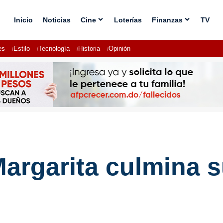
Inicio
Noticias
Cine
Loterías
Finanzas
TV
es
Estilo
Tecnología
Historia
Opinión
Margarita culmina 