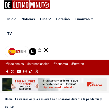
Inicio
Noticias
Cine
Loterías
Finanzas
TV
ES
|
EN
Nacionales
Internacionales
Economía
Entretenimiento
Deport
Home
-
La depresión y la ansiedad se dispararon durante la pandemia y han dejado secuelas
ESTILO