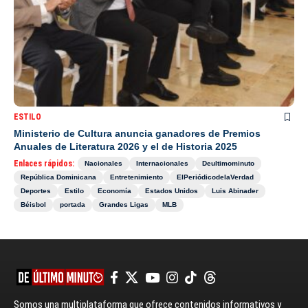
ESTILO
Ministerio de Cultura anuncia ganadores de Premios
Anuales de Literatura 2026 y el de Historia 2025
Enlaces rápidos:
Nacionales
Internacionales
Deultimominuto
República Dominicana
Entretenimiento
ElPeriódicodelaVerdad
Deportes
Estilo
Economía
Estados Unidos
Luis Abinader
Béisbol
portada
Grandes Ligas
MLB
Somos una multiplataforma que ofrece contenidos informativos y