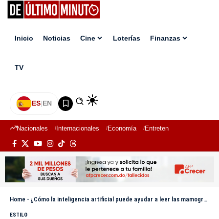
Inicio
Noticias
Cine
Loterías
Finanzas
TV
ES
|
EN
Nacionales
Internacionales
Economía
Entretenimiento
Deport
Home
-
¿Cómo la inteligencia artificial puede ayudar a leer las mamografías?
ESTILO