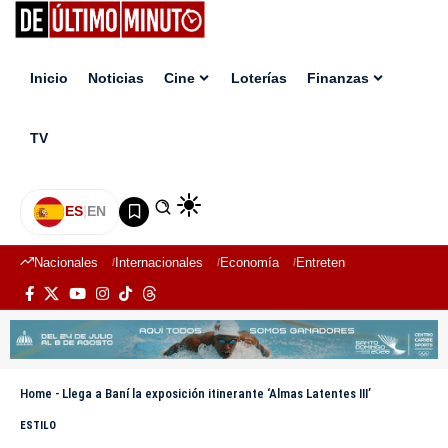
Inicio
Noticias
Cine
Loterías
Finanzas
TV
ES
|
EN
Nacionales
Internacionales
Economía
Entretenimiento
Deport
Home
-
Llega a Baní la exposición itinerante ‘Almas Latentes III’
ESTILO