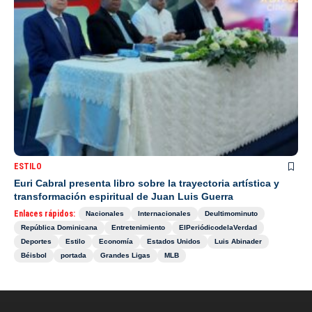
ESTILO
Euri Cabral presenta libro sobre la trayectoria artística y
transformación espiritual de Juan Luis Guerra
Enlaces rápidos:
Nacionales
Internacionales
Deultimominuto
República Dominicana
Entretenimiento
ElPeriódicodelaVerdad
Deportes
Estilo
Economía
Estados Unidos
Luis Abinader
Béisbol
portada
Grandes Ligas
MLB