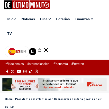
Inicio
Noticias
Cine
Loterías
Finanzas
TV
ES
|
EN
Nacionales
Internacionales
Economía
Entretenimiento
Deport
Home
-
Presidenta del Voluntariado Banreservas destaca puesta en circulación de libro en España
ESTILO