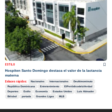
ESTILO
Hospiten Santo Domingo destaca el valor de la lactancia
materna
Enlaces rápidos:
Nacionales
Internacionales
Deultimominuto
República Dominicana
Entretenimiento
ElPeriódicodelaVerdad
Deportes
Estilo
Economía
Estados Unidos
Luis Abinader
Béisbol
portada
Grandes Ligas
MLB