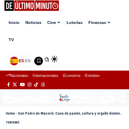
Inicio
Noticias
Cine
Loterías
Finanzas
TV
ES
|
EN
Nacionales
Internacionales
Economía
Entretenimiento
Deport
Home
-
San Pedro de Macorís: Cuna de pasión, cultura y orgullo dominicano
TURISMO