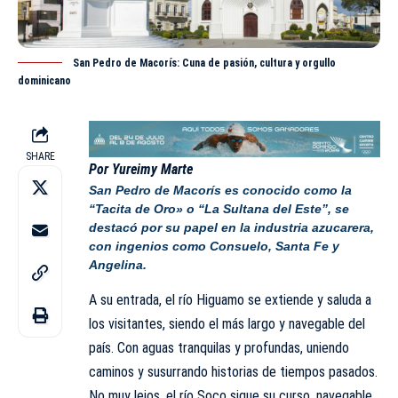
San Pedro de Macorís: Cuna de pasión, cultura y orgullo
dominicano
SHARE
Por Yureimy Marte
San Pedro de Macorís es conocido como la
“Tacita de Oro» o “La Sultana del Este”, se
destacó por su papel en la industria azucarera,
con ingenios como Consuelo, Santa Fe y
Angelina.
A su entrada, el río Higuamo se extiende y saluda a
los visitantes, siendo el más largo y navegable del
país. Con aguas tranquilas y profundas, uniendo
caminos y susurrando historias de tiempos pasados.
No muy lejos, el río Soco sigue su curso, navegable