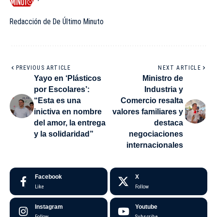
Redacción de De Último Minuto
PREVIOUS ARTICLE
NEXT ARTICLE
Yayo en ‘Plásticos
Ministro de
por Escolares’:
Industria y
“Esta es una
Comercio resalta
inictiva en nombre
valores familiares y
del amor, la entrega
destaca
y la solidaridad”
negociaciones
internacionales
Facebook
X
Like
Follow
Instagram
Youtube
Follow
Subscribe