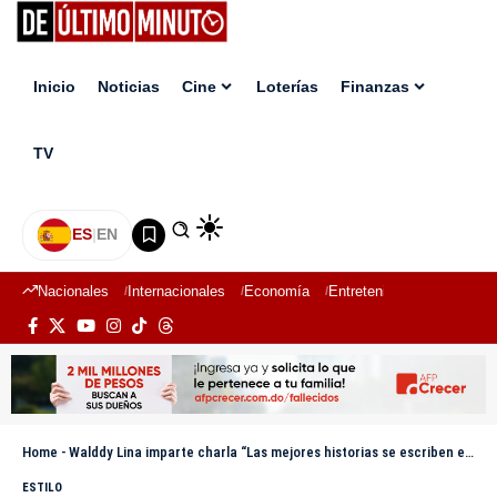
Inicio
Noticias
Cine
Loterías
Finanzas
TV
ES
|
EN
Nacionales
Internacionales
Economía
Entretenimiento
Deport
Home
-
Walddy Lina imparte charla “Las mejores historias se escriben en silencio” en el Datathon 2025
ESTILO