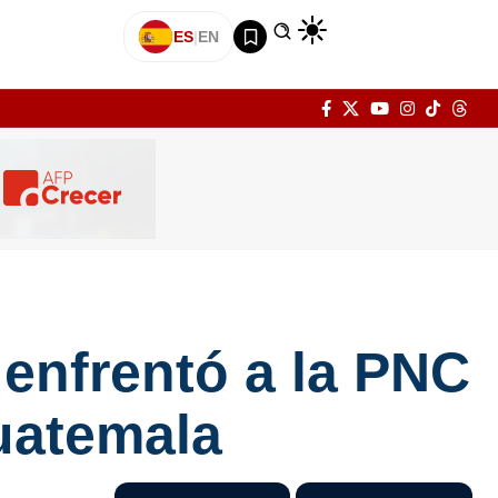
ES
|
EN
enfrentó a la PNC
Guatemala