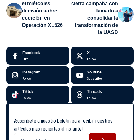
el miércoles
cierra campaña con
decisión sobre
llamado a
coerción en
consolidar la
Operación XL526
transformación de
la UASD
Facebook
X
Like
Follow
Instagram
Youtube
Follow
Subscribe
Tiktok
Threads
Follow
Follow
¡Suscríbete a nuestro boletín para recibir nuestros
artículos más recientes al instante!