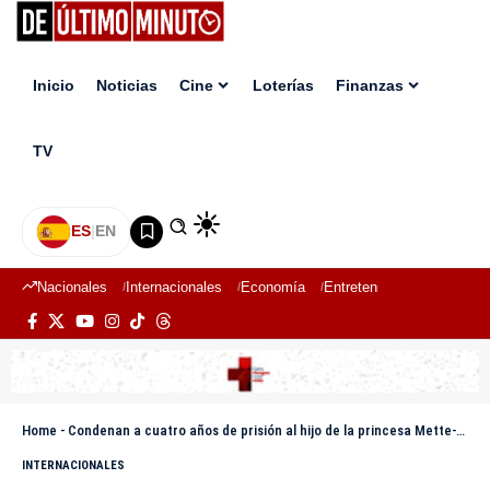
Inicio
Noticias
Cine
Loterías
Finanzas
TV
ES
|
EN
Nacionales
Internacionales
Economía
Entretenimiento
Deport
Home
-
Condenan a cuatro años de prisión al hijo de la princesa Mette-Marit por violación y maltrato
INTERNACIONALES