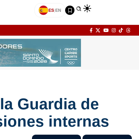
ES
|
EN
 la Guardia de
siones internas