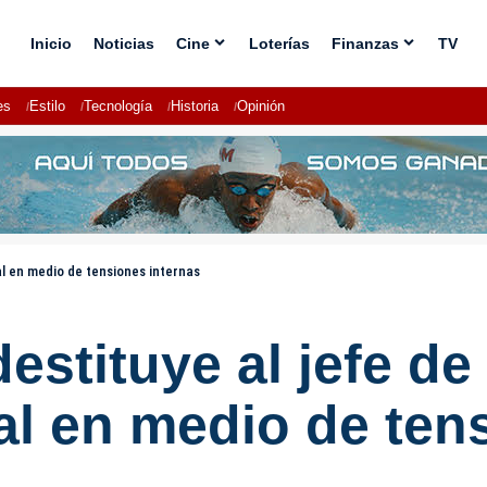
Inicio
Noticias
Cine
Loterías
Finanzas
TV
es
Estilo
Tecnología
Historia
Opinión
al en medio de tensiones internas
estituye al jefe de
l en medio de ten