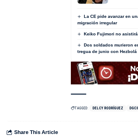
La CE pide avanzar en un
migración irregular
Keiko Fujimori no asistir
Dos soldados murieron en 
tregua de junio con Hezbolá
TAGGED:
DELCY RODRÍGUEZ
DGC
Share This Article