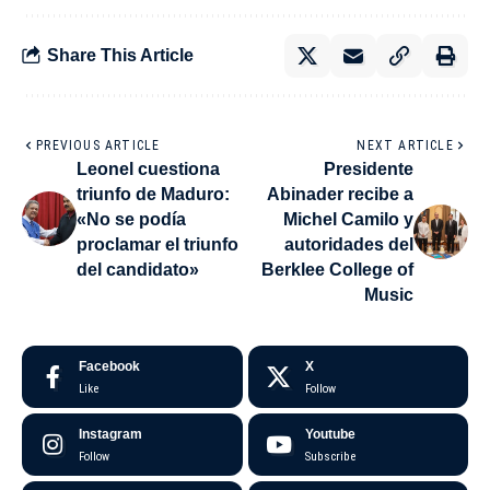
Share This Article
PREVIOUS ARTICLE
NEXT ARTICLE
Leonel cuestiona
Presidente
triunfo de Maduro:
Abinader recibe a
«No se podía
Michel Camilo y
proclamar el triunfo
autoridades del
del candidato»
Berklee College of
Music
Facebook
X
Like
Follow
Instagram
Youtube
Follow
Subscribe