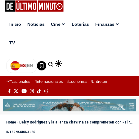
Inicio
Noticias
Cine
Loterías
Finanzas
TV
ES
|
EN
Nacionales
Internacionales
Economía
Entretenimiento
Deport
Home
-
Delcy Rodríguez y la alianza chavista se comprometen con «el rescate» de Nicolás Maduro y su esposa
INTERNACIONALES