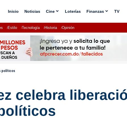
Inicio
Noticias
Cine
Loterías
Finanzas
TV
es
Estilo
Tecnología
Historia
Opinión
 políticos
 celebra liberació
olíticos