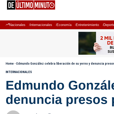
Nacionales
Internacionales
Economía
Entretenimiento
Deport
Home
-
Edmundo González celebra liberación de su yerno y denuncia presos
INTERNACIONALES
Edmundo González
denuncia presos p