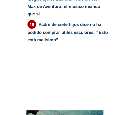
Max de Aventura; el músico insinuó
que si
Padre de siete hijos dice no ha
podido comprar útiles escolares: “Esto
está malísimo”