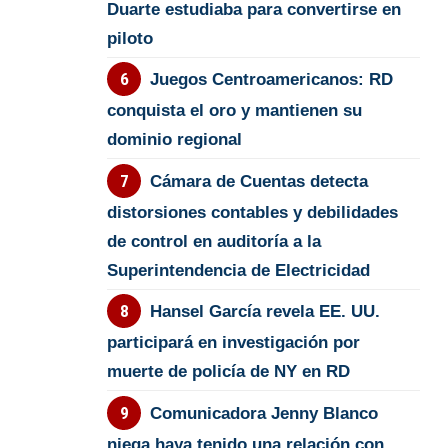
Duarte estudiaba para convertirse en
piloto
Juegos Centroamericanos: RD
conquista el oro y mantienen su
dominio regional
Cámara de Cuentas detecta
distorsiones contables y debilidades
de control en auditoría a la
Superintendencia de Electricidad
Hansel García revela EE. UU.
participará en investigación por
muerte de policía de NY en RD
Comunicadora Jenny Blanco
niega haya tenido una relación con