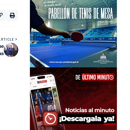
ARTICLE
be
as