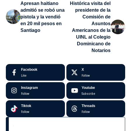
Apresan haitiano
Histórica visita del
admitió se robó una
presidente de la
pistola y la vendió
Comisión de
en 20 mil pesos en
Asuntos
Santiago
Americanos de la
UINL al Colegio
Dominicano de
Notarios
Facebook
X
Like
Follow
Instagram
Youtube
Follow
Subscribe
Tiktok
Threads
Follow
Follow