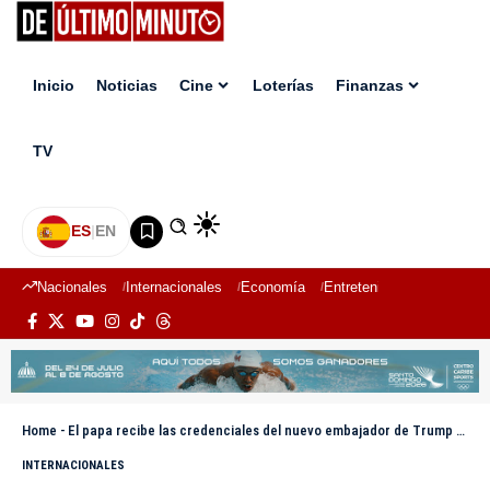
Inicio
Noticias
Cine
Loterías
Finanzas
TV
ES
|
EN
Nacionales
Internacionales
Economía
Entretenimiento
Deport
Home
-
El papa recibe las credenciales del nuevo embajador de Trump ante el Vaticano
INTERNACIONALES