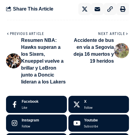
Share This Article
PREVIOUS ARTICLE
NEXT ARTICLE
Resumen NBA:
Accidente de bus
Hawks superan a
en vía a Segovia
los Sixers,
deja 16 muertos y
Knueppel vuelve a
19 heridos
brillar y LeBron
junto a Doncic
lideran a los Lakers
Facebook
X
Like
Follow
Instagram
Youtube
Follow
Subscribe