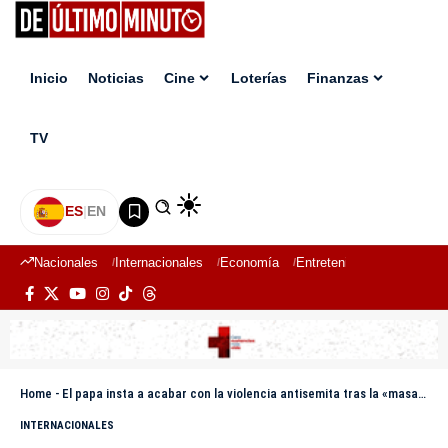
Inicio
Noticias
Cine
Loterías
Finanzas
TV
ES
|
EN
Nacionales
Internacionales
Economía
Entretenimiento
Deport
Home
-
El papa insta a acabar con la violencia antisemita tras la «masacre terrorista» en Sídney
INTERNACIONALES