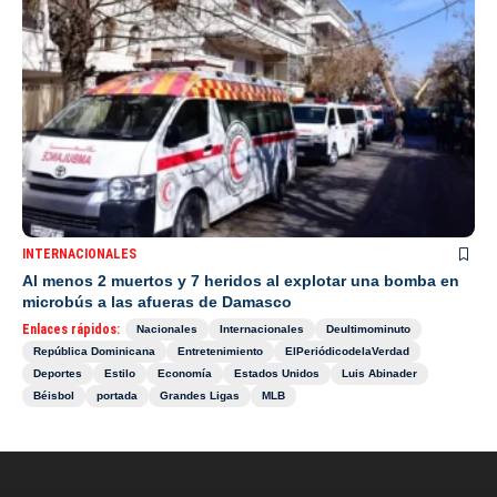
INTERNACIONALES
Al menos 2 muertos y 7 heridos al explotar una bomba en
microbús a las afueras de Damasco
Enlaces rápidos:
Nacionales
Internacionales
Deultimominuto
República Dominicana
Entretenimiento
ElPeriódicodelaVerdad
Deportes
Estilo
Economía
Estados Unidos
Luis Abinader
Béisbol
portada
Grandes Ligas
MLB