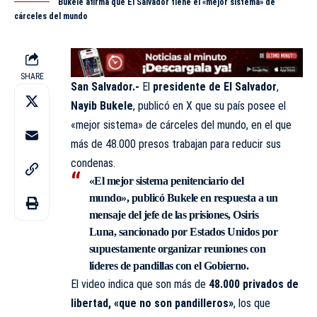
Bukele afirma que El Salvador tiene el «mejor sistema» de
cárceles del mundo
SHARE
San Salvador.-
El
presidente de El Salvador
,
Nayib Bukele
, publicó en X que su país posee el
«mejor sistema» de cárceles del mundo, en el que
más de 48.000 presos trabajan para reducir sus
condenas.
«El mejor sistema penitenciario del
mundo», publicó Bukele en respuesta a un
mensaje del jefe de las prisiones, Osiris
Luna, sancionado por Estados Unidos por
supuestamente organizar reuniones con
lideres de pandillas con el Gobierno.
El video indica que son más de
48.000 privados de
libertad,
«que no son pandilleros»
, los que