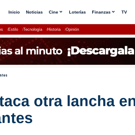
Inicio
Noticias
Cine
Loterías
Finanzas
TV
es
Estilo
Tecnología
Historia
Opinión
antes
aca otra lancha en 
antes