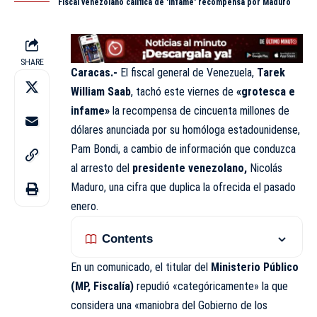
Fiscal venezolano califica de 'infame' recompensa por Maduro
SHARE
Caracas.-
El fiscal general de Venezuela,
Tarek
William Saab
, tachó este viernes de
«grotesca e
infame»
la recompensa de cincuenta millones de
dólares anunciada por su homóloga estadounidense,
Pam Bondi, a cambio de información que conduzca
al arresto del
presidente venezolano,
Nicolás
Maduro, una cifra que duplica la ofrecida el pasado
enero.
Contents
En un comunicado, el titular del
Ministerio Público
(MP, Fiscalía)
repudió «categóricamente» la que
considera una «maniobra del Gobierno de los