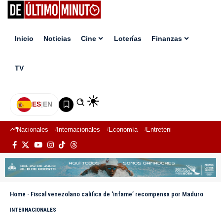
Inicio
Noticias
Cine
Loterías
Finanzas
TV
ES
|
EN
Nacionales
Internacionales
Economía
Entretenimiento
Deport
Home
-
Fiscal venezolano califica de ‘infame’ recompensa por Maduro
INTERNACIONALES