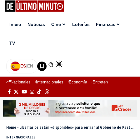
Inicio
Noticias
Cine
Loterías
Finanzas
TV
ES
|
EN
Nacionales
Internacionales
Economía
Entretenimiento
Deport
Home
-
Libertarios están «disponibles» para entrar al Gobierno de Kast pero ponen condiciones
INTERNACIONALES