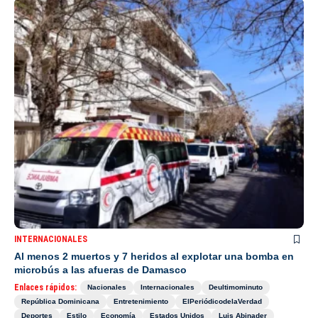
INTERNACIONALES
Al menos 2 muertos y 7 heridos al explotar una bomba en
microbús a las afueras de Damasco
Enlaces rápidos:
Nacionales
Internacionales
Deultimominuto
República Dominicana
Entretenimiento
ElPeriódicodelaVerdad
Deportes
Estilo
Economía
Estados Unidos
Luis Abinader