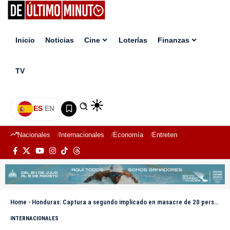
Inicio
Noticias
Cine
Loterías
Finanzas
TV
ES
|
EN
Nacionales
Internacionales
Economía
Entretenimiento
Deport
Home
-
Honduras: Captura a segundo implicado en masacre de 20 personas Rigores, Colón
INTERNACIONALES