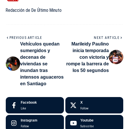
Redacción de De Último Minuto
PREVIOUS ARTICLE
NEXT ARTICLE
Vehículos quedan
Marileidy Paulino
sumergidos y
inicia temporada
decenas de
con victoria y
viviendas se
rompe la barrera de
inundan tras
los 50 segundos
intensos aguaceros
en Santiago
Facebook
X
Like
Follow
Instagram
Youtube
Follow
Subscribe