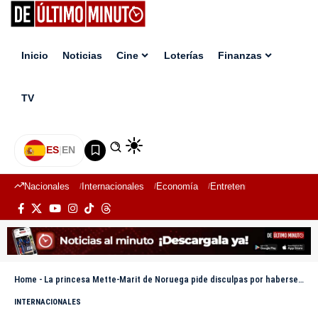
Inicio
Noticias
Cine
Loterías
Finanzas
TV
ES
|
EN
Nacionales
Internacionales
Economía
Entretenimiento
Deport
Home
-
La princesa Mette-Marit de Noruega pide disculpas por haberse relacionado con Epstein
INTERNACIONALES