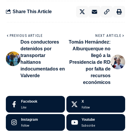
Share This Article
PREVIOUS ARTICLE
NEXT ARTICLE
Dos conductores
Tomás Hernández:
detenidos por
Alburquerque no
transportar
llegó a la
haitianos
Presidencia de RD
indocumentados en
por falta de
Valverde
recursos
económicos
Facebook
X
Like
Follow
Instagram
Youtube
Follow
Subscribe