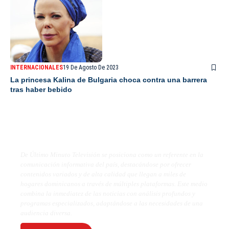
INTERNACIONALES
19 De Agosto De 2023
La princesa Kalina de Bulgaria choca contra una barrera
tras haber bebido
De Último Minuto TV
De Último Minuto Televisión se posiciona como un referente en la
comunicación informativa del país, destacándose por ofrecer
contenidos variados y de alta calidad que llegan a miles de
hogares dominicanos a través de múltiples plataformas. Este medio
combina la inmediatez de las noticias con análisis profundos y
programas especializados, adaptándose a las necesidades de una
audiencia diversa.