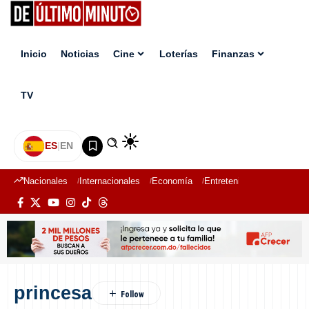
Inicio
Noticias
Cine
Loterías
Finanzas
TV
ES
|
EN
Nacionales
Internacionales
Economía
Entretenimiento
Deport
princesa