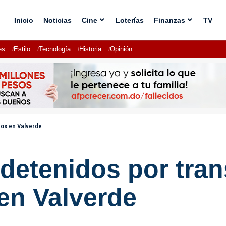
Inicio
Noticias
Cine
Loterías
Finanzas
TV
es
Estilo
Tecnología
Historia
Opinión
os en Valverde
etenidos por tran
en Valverde