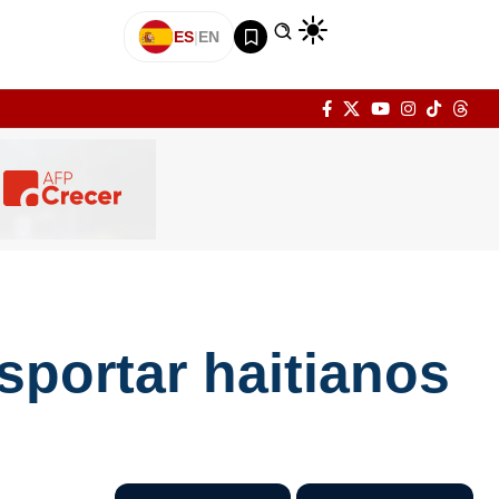
ES
|
EN
sportar haitianos