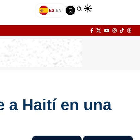
ES
|
EN
e a Haití en una