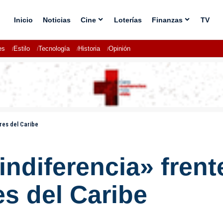
Inicio
Noticias
Cine
Loterías
Finanzas
TV
es
Estilo
Tecnología
Historia
Opinión
res del Caribe
indiferencia» frent
es del Caribe