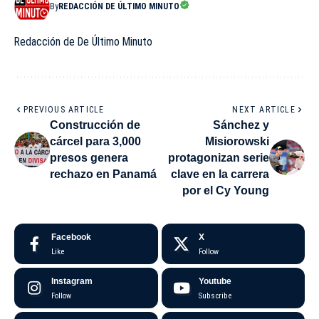
By
REDACCIÓN DE ÚLTIMO MINUTO
Redacción de De Último Minuto
PREVIOUS ARTICLE
NEXT ARTICLE
Construcción de
Sánchez y
cárcel para 3,000
Misiorowski
presos genera
protagonizan serie
rechazo en Panamá
clave en la carrera
por el Cy Young
Facebook
X
Like
Follow
Instagram
Youtube
Follow
Subscribe