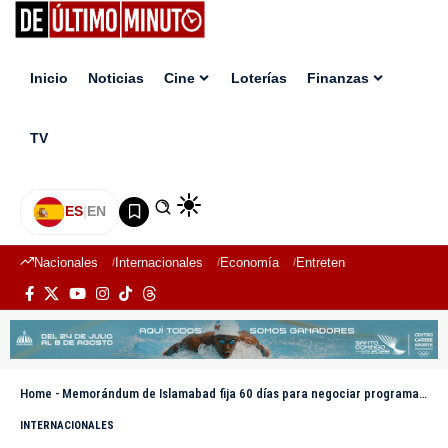
Inicio
Noticias
Cine
Loterías
Finanzas
TV
ES
|
EN
Nacionales
Internacionales
Economía
Entretenimiento
Deport
Home
-
Memorándum de Islamabad fija 60 días para negociar programa nuclear iraní
INTERNACIONALES