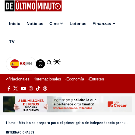
Inicio
Noticias
Cine
Loterías
Finanzas
TV
ES
|
EN
Nacionales
Internacionales
Economía
Entretenimiento
Deport
Home
-
México se prepara para el primer grito de independencia pronunciado por una presidenta
INTERNACIONALES