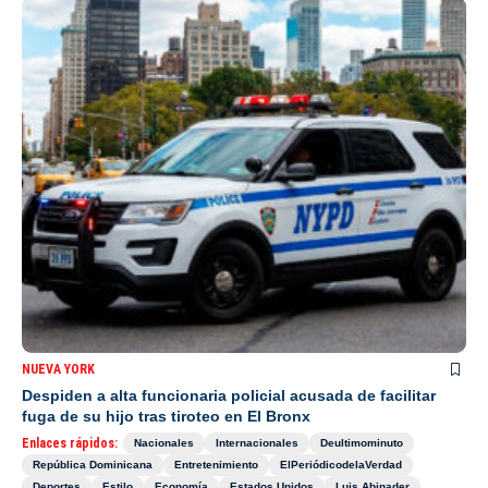
NUEVA YORK
Despiden a alta funcionaria policial acusada de facilitar
fuga de su hijo tras tiroteo en El Bronx
Enlaces rápidos:
Nacionales
Internacionales
Deultimominuto
República Dominicana
Entretenimiento
ElPeriódicodelaVerdad
Deportes
Estilo
Economía
Estados Unidos
Luis Abinader