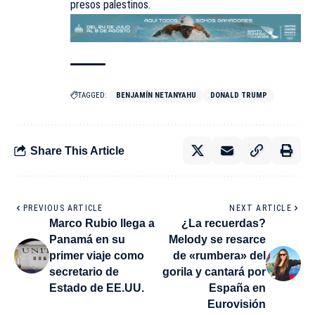
presos palestinos.
TAGGED:
BENJAMÍN NETANYAHU
DONALD TRUMP
Share This Article
PREVIOUS ARTICLE
NEXT ARTICLE
Marco Rubio llega a
¿La recuerdas?
Panamá en su
Melody se resarce
primer viaje como
de «rumbera» del
secretario de
gorila y cantará por
Estado de EE.UU.
España en
Eurovisión