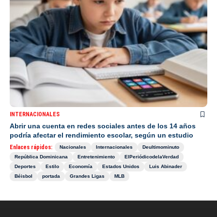
INTERNACIONALES
Abrir una cuenta en redes sociales antes de los 14 años
podría afectar el rendimiento escolar, según un estudio
Enlaces rápidos:
Nacionales
Internacionales
Deultimominuto
República Dominicana
Entretenimiento
ElPeriódicodelaVerdad
Deportes
Estilo
Economía
Estados Unidos
Luis Abinader
Béisbol
portada
Grandes Ligas
MLB