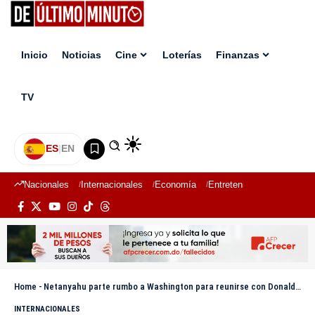
Inicio
Noticias
Cine
Loterías
Finanzas
TV
ES
|
EN
Nacionales
Internacionales
Economía
Entretenimiento
Deport
Home
-
Netanyahu parte rumbo a Washington para reunirse con Donald Trump
INTERNACIONALES