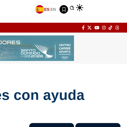
ES
|
EN
es con ayuda