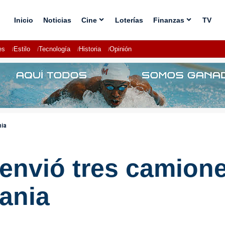
Inicio
Noticias
Cine
Loterías
Finanzas
TV
es
Estilo
Tecnología
Historia
Opinión
nia
 envió tres camion
ania