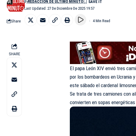
By
REDACCIÓN DE ÚLTIMO MINUTO
Last Updated: 27 De Diciembre De 2025 19:57
Share
4 Min Read
SHARE
El papa León XIV envió tres cam
por los bombardeos en Ucrania y 
este sábado el cardenal limosne
Se trata de tres camiones con al
convierten en sopas energéticas 