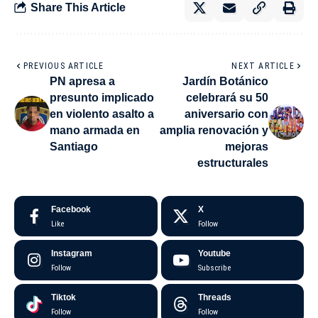
Share This Article
PREVIOUS ARTICLE
NEXT ARTICLE
PN apresa a
Jardín Botánico
presunto implicado
celebrará su 50
en violento asalto a
aniversario con
mano armada en
amplia renovación y
Santiago
mejoras
estructurales
Facebook
X
Like
Follow
Instagram
Youtube
Follow
Subscribe
Tiktok
Threads
Follow
Follow