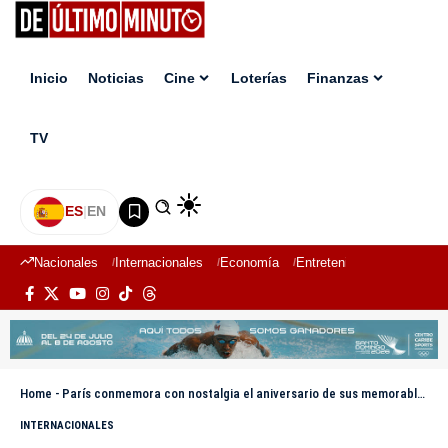
Inicio
Noticias
Cine
Loterías
Finanzas
TV
ES
|
EN
Nacionales
Internacionales
Economía
Entretenimiento
Deport
Home
-
París conmemora con nostalgia el aniversario de sus memorables Juegos Olímpicos
INTERNACIONALES