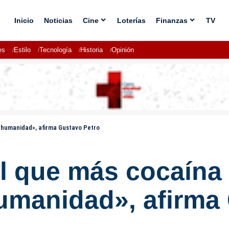
Inicio
Noticias
Cine
Loterías
Finanzas
TV
es
Estilo
Tecnología
Historia
Opinión
la humanidad», afirma Gustavo Petro
el que más cocaína
 humanidad», afirm