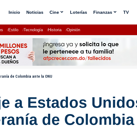
Inicio
Noticias
Cine
Loterías
Finanzas
TV
es
Estilo
Tecnología
Historia
Opinión
eranía de Colombia ante la ONU
je a Estados Unido
eranía de Colombia