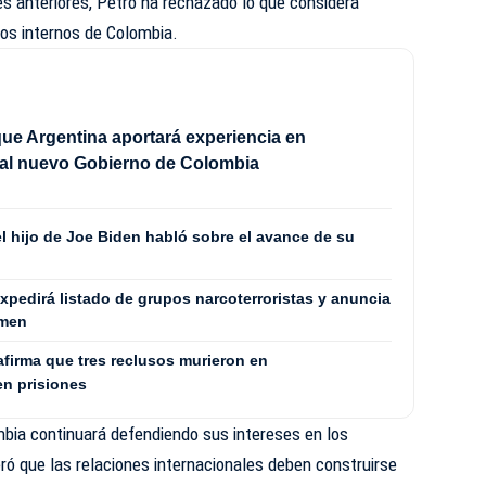
es anteriores, Petro ha rechazado lo que considera
tos internos de Colombia.
 que Argentina aportará experiencia en
 al nuevo Gobierno de Colombia
el hijo de Joe Biden habló sobre el avance de su
expedirá listado de grupos narcoterroristas y anuncia
imen
afirma que tres reclusos murieron en
en prisiones
bia continuará defendiendo sus intereses en los
eró que las relaciones internacionales deben construirse