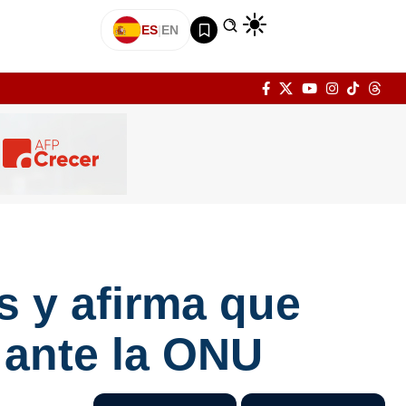
ES
|
EN
s y afirma que
 ante la ONU