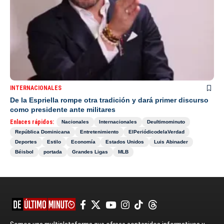
INTERNACIONALES
De la Espriella rompe otra tradición y dará primer discurso
como presidente ante militares
Enlaces rápidos:
Nacionales
Internacionales
Deultimominuto
República Dominicana
Entretenimiento
ElPeriódicodelaVerdad
Deportes
Estilo
Economía
Estados Unidos
Luis Abinader
Béisbol
portada
Grandes Ligas
MLB