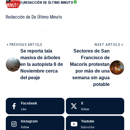
By
REDACCIÓN DE ÚLTIMO MINUTO
Redacción de De Último Minuto
PREVIOUS ARTICLE
NEXT ARTICLE
Se reporta tala
Sectores de San
masiva de árboles
Francisco de
en la autopista 6 de
Macorís protestan
Noviembre cerca
por más de una
del peaje
semana sin agua
potable
Facebook
X
Like
Follow
Instagram
Youtube
Follow
Subscribe