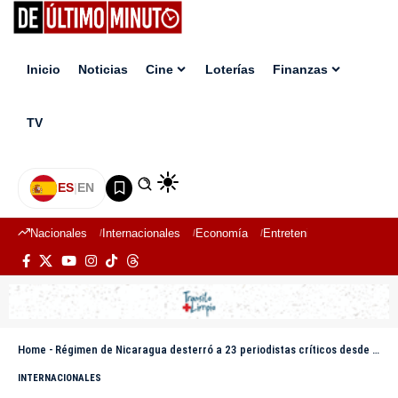
Inicio
Noticias
Cine
Loterías
Finanzas
TV
ES
|
EN
Nacionales
Internacionales
Economía
Entretenimiento
Deport
Home
-
Régimen de Nicaragua desterró a 23 periodistas críticos desde 2018
INTERNACIONALES